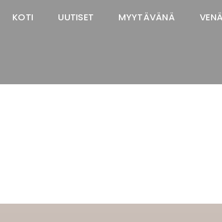
KOTI
UUTISET
MYYTÄVÄNÄ
VEN
TASTAWAY'S
venäjänbolonka
venäjäntoy
pomeranian