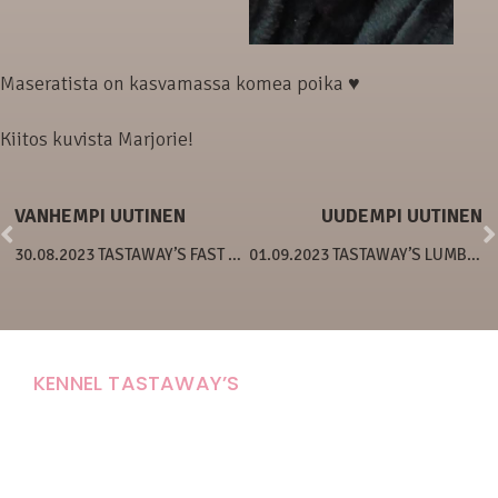
Maseratista on kasvamassa komea poika ♥
Kiitos kuvista Marjorie!
VANHEMPI UUTINEN
UUDEMPI UUTINEN
30.08.2023 TASTAWAY’S FAST AND FLUFFY
01.09.2023 TASTAWAY’S LUMBERJILL
KENNEL TASTAWAY’S
Carola Stolpe-Fagernäs
Tastintie 37