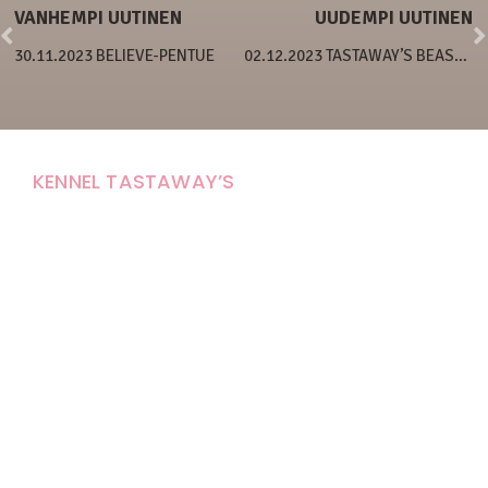
VANHEMPI UUTINEN
UUDEMPI UUTINEN
30.11.2023 BELIEVE-PENTUE
02.12.2023 TASTAWAY’S BEASTIE BOY
KENNEL TASTAWAY’S
Carola Stolpe-Fagernäs
Tastintie 37
68410 Alaveteli
E-mail: kenneltastaways@gmail.com
Y-tunnus: 1950853-3
Eläinten pitopaikkatunnus: FI000007670171