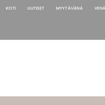
KOTI
UUTISET
MYYTÄVÄNÄ
VEN
TASTAWAY'S
venäjänbolonka
venäjäntoy
pomeranian