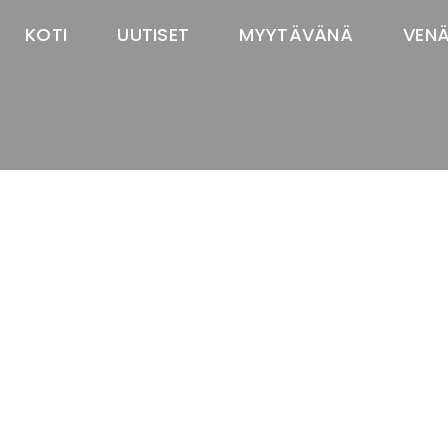
KOTI
UUTISET
MYYTÄVÄNÄ
VEN
TASTAWAY'S
venäjänbolonka
venäjäntoy
pomeranian