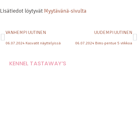
Lisätiedot löytyvät
Myytävänä-sivulta
VANHEMPI UUTINEN
UUDEMPI UUTINEN
06.07.2024 Kasvatit näyttelyissä
06.07.2024 Bims-pentue 5 viikkoa
KENNEL TASTAWAY’S
Carola Stolpe-Fagernäs
Tastintie 37
68410 Alaveteli
E-mail: kenneltastaways@gmail.com
Y-tunnus: 1950853-3
Eläinten pitopaikkatunnus: FI000007670171