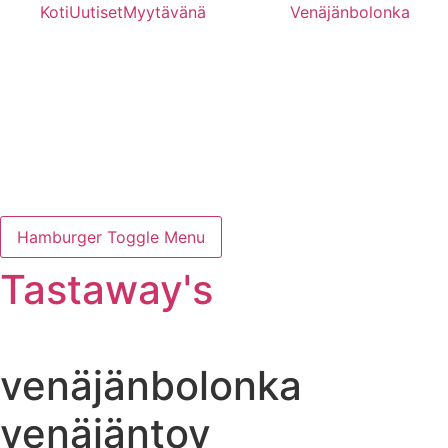
Mene
Koti
Uutiset
Myytävänä
Venäjänbolonka
sisältöön
Hamburger Toggle Menu
Tastaway's
venäjänbolonka
venäjäntoy