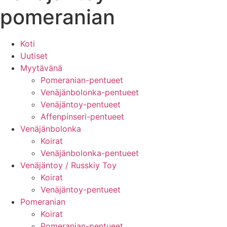
pomeranian
Koti
Uutiset
Myytävänä
Pomeranian-pentueet
Venäjänbolonka-pentueet
Venäjäntoy-pentueet
Affenpinseri-pentueet
Venäjänbolonka
Koirat
Venäjänbolonka-pentueet
Venäjäntoy / Russkiy Toy
Koirat
Venäjäntoy-pentueet
Pomeranian
Koirat
Pomeranian-pentueet