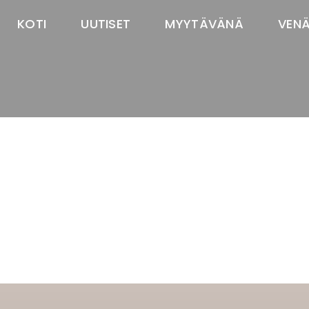
KOTI
UUTISET
MYYTÄVÄNÄ
VEN
TASTAWAY'S
venäjänbolonka
venäjäntoy
pomeranian