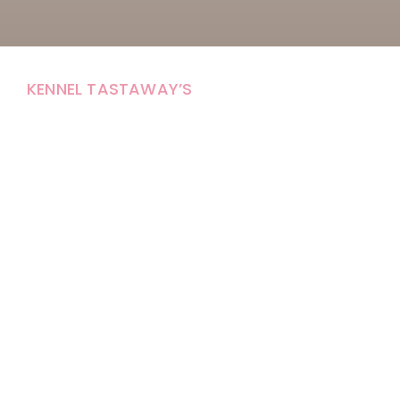
KENNEL TASTAWAY’S
Carola Stolpe-Fagernäs
Tastintie 37
68410 Alaveteli
E-mail: kenneltastaways@gmail.com
Y-tunnus: 1950853-3
Eläinten pitopaikkatunnus: FI000007670171