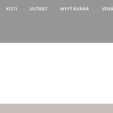
KOTI
UUTISET
MYYTÄVÄNÄ
VEN
TASTAWAY'S
venäjänbolonka
venäjäntoy
pomeranian