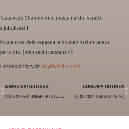
Tastaway’s Charminique, musta narttu, varattu
sijoitukseen!
Musta uros vielä vapaana ja mustan nartun varaus
peruuntui joten sekin vapaana 🙂
Lisätiedot löytyvät
Myytävänä-sivulta
VANHEMPI UUTINEN
UUDEMPI UUTINEN
12.03.2024 MIDNIGHT-PENTUE KUVIA
13.03.2024 TIEDEUUTISIA :)