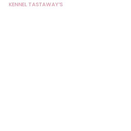
KENNEL TASTAWAY’S
Carola Stolpe-Fagernäs
Tastintie 37
68410 Alaveteli
E-mail: kenneltastaways@gmail.com
Y-tunnus: 1950853-3
Eläinten pitopaikkatunnus: FI000007670171