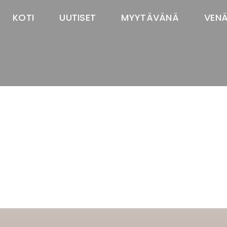
KOTI
UUTISET
MYYTÄVÄNÄ
VEN
TASTAWAY'S
venäjänbolonka
venäjäntoy
pomeranian