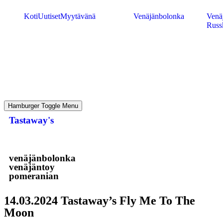
Koti
Uutiset
Myytävänä
Venäjänbolonka
Venäj
Russ
Hamburger Toggle Menu
Tastaway's
venäjänbolonka
venäjäntoy
pomeranian
14.03.2024 Tastaway’s Fly Me To The
Moon