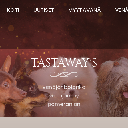
KOTI
UUTISET
MYYTÄVÄNÄ
VEN
TASTAWAY'S
venäjänbolonka
venäjäntoy
pomeranian