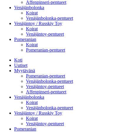
Affenpinseri-pentueet
Venäjänbolonka
Koirat
Venäjänbolonka-pentueet
Venäjäntoy / Russkiy Toy
Koirat
Venäjäntoy-pentueet
Pomeranian
Koirat
Pomeranian-pentueet
Koti
Uutiset
Myytävänä
Pomeranian-pentueet
Venäjänbolonka-pentueet
Venäjäntoy-pentueet
Affenpinseri-pentueet
Venäjänbolonka
Koirat
Venäjänbolonka-pentueet
Venäjäntoy / Russkiy Toy
Koirat
Venäjäntoy-pentueet
Pomeranian