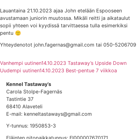
Lauantaina 21.10.2023 ajaa John etelään Espooseen
avustamaan juniorin muutossa. Mikäli reitti ja aikataulut
sopii yhteen voi kyydissä tarvittaessa tulla esimerkiksi
pentu 🙂
Yhteydenotot john.fagernas@gmail.com tai 050-5206709
Vanhempi uutinen
14.10.2023 Tastaway’s Upside Down
Uudempi uutinen
14.10.2023 Best-pentue 7 viikkoa
Kennel Tastaway’s
Carola Stolpe-Fagernäs
Tastintie 37
68410 Alaveteli
E-mail: kenneltastaways@gmail.com
Y-tunnus: 1950853-3
Eläinten pitopaikkatunnus: FI000007670171