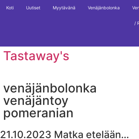
Koti
Uutiset
Myytävänä
Venäjänbolonka
Ven
/ 
Tastaway's
venäjänbolonka
venäjäntoy
pomeranian
21.10.2023 Matka etelään…