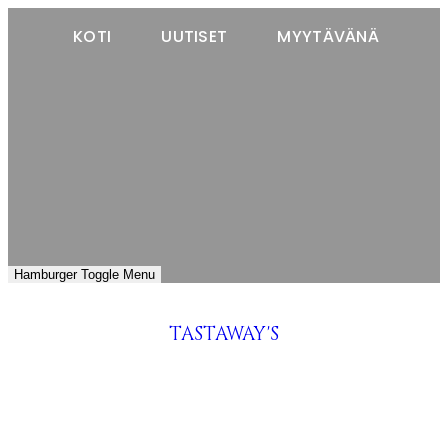
KOTI
UUTISET
MYYTÄVÄNÄ
Hamburger Toggle Menu
TASTAWAY'S
venäjänbolonka
venäjäntoy