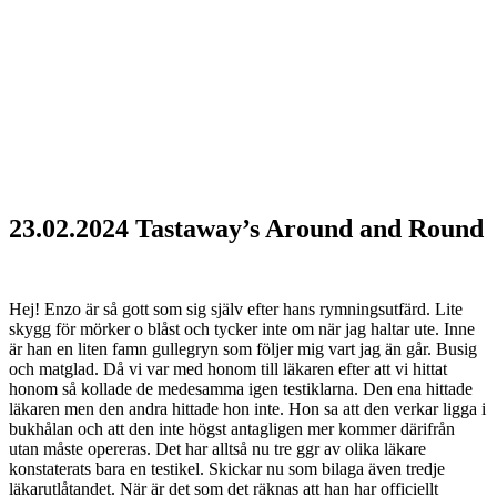
pomeranian
23.02.2024 Tastaway’s Around and Round
Hej! Enzo är så gott som sig själv efter hans rymningsutfärd. Lite
skygg för mörker o blåst och tycker inte om när jag haltar ute. Inne
är han en liten famn gullegryn som följer mig vart jag än går. Busig
och matglad. Då vi var med honom till läkaren efter att vi hittat
honom så kollade de medesamma igen testiklarna. Den ena hittade
läkaren men den andra hittade hon inte. Hon sa att den verkar ligga i
bukhålan och att den inte högst antagligen mer kommer därifrån
utan måste opereras. Det har alltså nu tre ggr av olika läkare
konstaterats bara en testikel. Skickar nu som bilaga även tredje
läkarutlåtandet. När är det som det räknas att han har officiellt