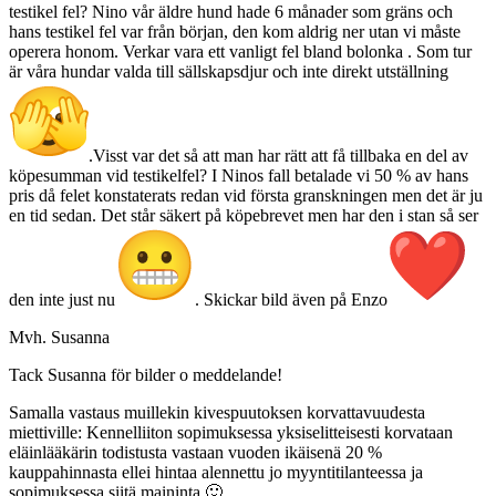
testikel fel? Nino vår äldre hund hade 6 månader som gräns och
hans testikel fel var från början, den kom aldrig ner utan vi måste
operera honom. Verkar vara ett vanligt fel bland bolonka . Som tur
är våra hundar valda till sällskapsdjur och inte direkt utställning
.Visst var det så att man har rätt att få tillbaka en del av
köpesumman vid testikelfel? I Ninos fall betalade vi 50 % av hans
pris då felet konstaterats redan vid första granskningen men det är ju
en tid sedan. Det står säkert på köpebrevet men har den i stan så ser
den inte just nu
. Skickar bild även på Enzo
Mvh. Susanna
Tack Susanna för bilder o meddelande!
Samalla vastaus muillekin kivespuutoksen korvattavuudesta
miettiville: Kennelliiton sopimuksessa yksiselitteisesti korvataan
eläinlääkärin todistusta vastaan vuoden ikäisenä 20 %
kauppahinnasta ellei hintaa alennettu jo myyntitilanteessa ja
sopimuksessa siitä maininta 🙂