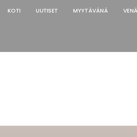
KOTI
UUTISET
MYYTÄVÄNÄ
VEN
TASTAWAY'S
venäjänbolonka
venäjäntoy
pomeranian