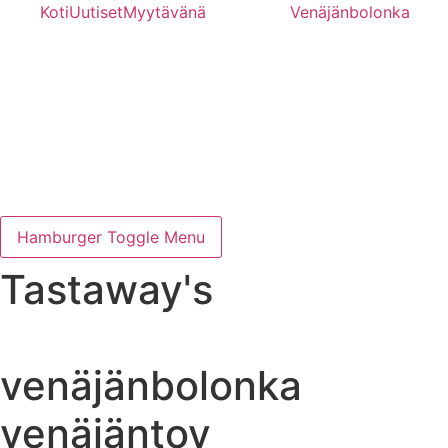
Mene
Koti
Uutiset
Myytävänä
Venäjänbolonka
sisältöön
Hamburger Toggle Menu
Tastaway's
venäjänbolonka
venäjäntoy