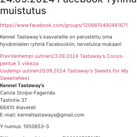
muistutus
https://www.facebook.com/groups/1206615490481671
Kennel Tastaway’s kasvateille on perustettu oma
hyvänmielen ryhmä Facebookiin, tervetuloa mukaan!
Prev
Vanhempi uutinen
23.09.2024 Tastaway’s Cocos-
pentue 5 viikkoa
Uudempi uutinen
26.09.2024 Tastaway’s Sweets For My
Sweetie
Next
Kennel Tastaway’s
Carola Stolpe-Fagernäs
Tastintie 37
68410 Alaveteli
E-mail: kenneltastaways@gmail.com
Y-tunnus: 1950853-3