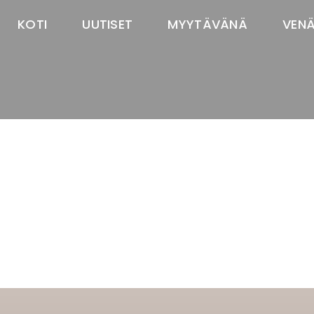
KOTI
UUTISET
MYYTÄVÄNÄ
VEN
TASTAWAY'S
venäjänbolonka
venäjäntoy
pomeranian