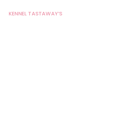
KENNEL TASTAWAY’S
Carola Stolpe-Fagernäs
Tastintie 37
68410 Alaveteli
E-mail: kenneltastaways@gmail.com
Y-tunnus: 1950853-3
Eläinten pitopaikkatunnus: FI000007670171