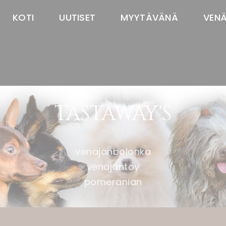
KOTI
UUTISET
MYYTÄVÄNÄ
VEN
TASTAWAY'S
venäjänbolonka
venäjäntoy
pomeranian