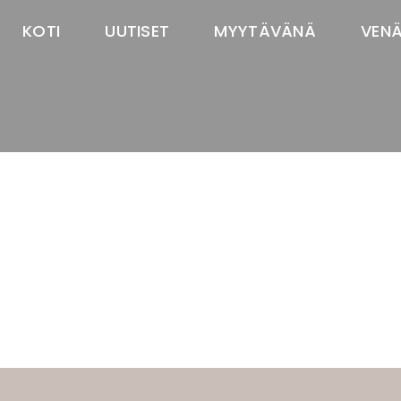
KOTI
UUTISET
MYYTÄVÄNÄ
VEN
TASTAWAY'S
venäjänbolonka
venäjäntoy
pomeranian