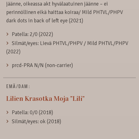
jäänne, oikeassa akt hyvälaatuinen jäänne – ei
perinnöllinen eikä haittaa koiraa/ Mild PHTVL/PHPV
dark dots in back of left eye (2021)
Patella: 2/0 (2022)
Silmät/eyes: Lievä PHTVL/PHPV / Mild PHTVL/PHPV
(2022)
prcd-PRA N/N (non-carrier)
EMÄ/DAM:
Lilien Krasotka Moja ”Lili”
Patella: 0/0 (2018)
Silmät/eyes: ok (2018)