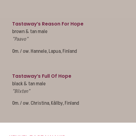
Tastaway’s Reason For Hope
brown & tan male
”Paavo”
Om. / ow. Hannele, Lapua, Finland
Tastaway’s Full Of Hope
black & tan male
”Blixten”
Om. / ow. Christina, Kållby, Finland