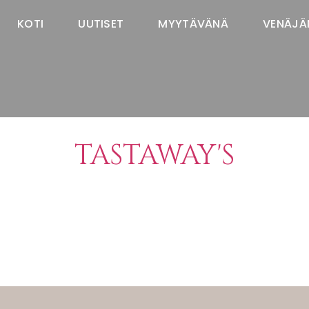
KOTI
UUTISET
MYYTÄVÄNÄ
VENÄJÄ
TASTAWAY'S
venäjänbolonka
venäjäntoy
pomeranian