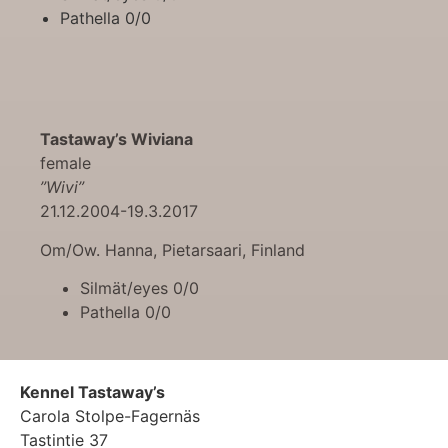
Pathella 0/0
Tastaway’s Wiviana
female
”Wivi”
21.12.2004-19.3.2017
Om/Ow. Hanna, Pietarsaari, Finland
Silmät/eyes 0/0
Pathella 0/0
Kennel Tastaway’s
Carola Stolpe-Fagernäs
Tastintie 37