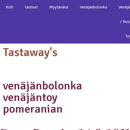
Koti
Uutiset
Myytävänä
Venäjänbolonka
Venäj
/ Rus
To
Tastaway's
venäjänbolonka
venäjäntoy
pomeranian