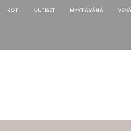
KOTI
UUTISET
MYYTÄVÄNÄ
VEN
TASTAWAY'S
venäjänbolonka
venäjäntoy
pomeranian