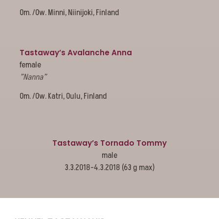
Om. /Ow. Minni, Niinijoki, Finland
Tastaway’s Avalanche Anna
female
”Nanna”
Om. /Ow. Katri, Oulu, Finland
Tastaway’s Tornado Tommy
male
3.3.2018-4.3.2018 (63 g max)