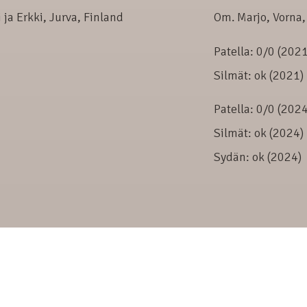
ja Erkki, Jurva, Finland
Om. Marjo, Vorna,
Patella: 0/0 (2021
Silmät: ok (2021)
Patella: 0/0 (2024
Silmät: ok (2024)
Sydän: ok (2024)