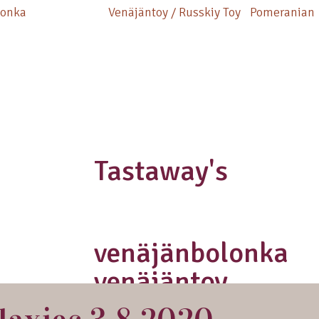
lonka
Venäjäntoy / Russkiy Toy
Pomeranian
Tastaway's
venäjänbolonka
venäjäntoy
pomeranian