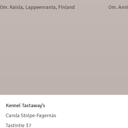
Om. Kaisla, Lappeenranta, Finland
Om. Anni 
Kennel Tastaway’s
Carola Stolpe-Fagernäs
Tastintie 37