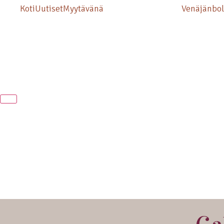
Koti
Uutiset
Myytävänä
Venäjänbo
Hamburger Toggle Menu