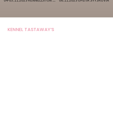
04-05.11.2023 KENNELLIITON WEBINAARI
06.11.2023 UPEITA SYYSKUVIA
KENNEL TASTAWAY’S
Carola Stolpe-Fagernäs
Tastintie 37
68410 Alaveteli
E-mail: kenneltastaways@gmail.com
Y-tunnus: 1950853-3
Eläinten pitopaikkatunnus: FI000007670171