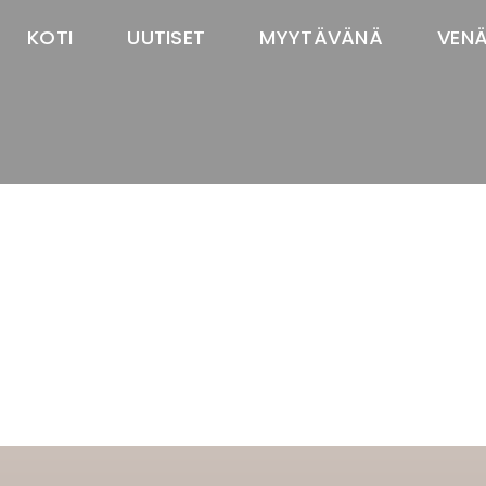
KOTI
UUTISET
MYYTÄVÄNÄ
VEN
TASTAWAY'S
venäjänbolonka
venäjäntoy
pomeranian