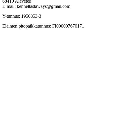
68410 Alaveteli
E-mail: kenneltastaways@gmail.com
Y-tunnus: 1950853-3
Eläinten pitopaikkatunnus: FI000007670171