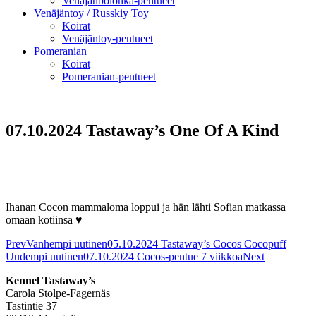
Venäjänbolonka-pentueet
Venäjäntoy / Russkiy Toy
Koirat
Venäjäntoy-pentueet
Pomeranian
Koirat
Pomeranian-pentueet
07.10.2024 Tastaway’s One Of A Kind
Ihanan Cocon mammaloma loppui ja hän lähti Sofian matkassa
omaan kotiinsa ♥
Prev
Vanhempi uutinen
05.10.2024 Tastaway’s Cocos Cocopuff
Uudempi uutinen
07.10.2024 Cocos-pentue 7 viikkoa
Next
Kennel Tastaway’s
Carola Stolpe-Fagernäs
Tastintie 37