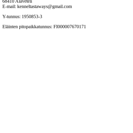
68410 Alaveteli
E-mail: kenneltastaways@gmail.com
Y-tunnus: 1950853-3
Eläinten pitopaikkatunnus: FI000007670171