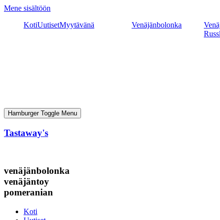
Mene sisältöön
Koti
Uutiset
Myytävänä
Venäjänbolonka
Venäj
Russ
Hamburger Toggle Menu
Tastaway's
venäjänbolonka
venäjäntoy
pomeranian
Koti