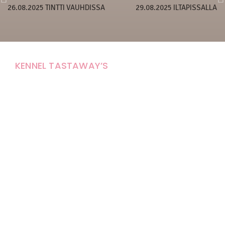
26.08.2025 TINTTI VAUHDISSA
29.08.2025 ILTAPISSALLA
KENNEL TASTAWAY’S
Carola Stolpe-Fagernäs
Tastintie 37
68410 Alaveteli
E-mail: kenneltastaways@gmail.com
Y-tunnus: 1950853-3
Eläinten pitopaikkatunnus: FI000007670171