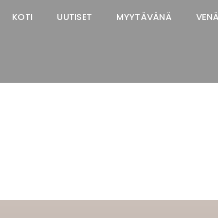
KOTI
UUTISET
MYYTÄVÄNÄ
VEN
TASTAWAY'S
venäjänbolonka
venäjäntoy
pomeranian