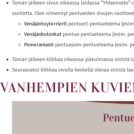
Tämän jälkeen sivun oikeassa laidassa ”Yhteenveto”-ots
osoitetta. Olen nimennyt pentueiden sivujen osoittee
Venäjäntoyterrierit
pentuert-pentueteema (esim.
Venäjänbolonkat
pentue-pentueteema (esim. pe
Pomeranianit
pentuepom-pentueteema (esim. p
Tämän jälkeen klikkaa oikeassa yläkulmassa sinistä l
Seuraavaksi klikkaa sivulla keskellä olevaa sinistä l
VANHEMPIEN KUVIE