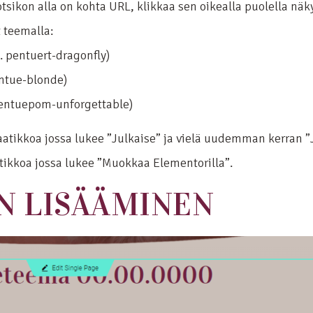
ikon alla on kohta URL, klikkaa sen oikealla puolella näkyv
t teemalla:
 pentuert-dragonfly)
ntue-blonde)
entuepom-unforgettable)
aatikkoa jossa lukee ”Julkaise” ja vielä uudemman kerran ”
aatikkoa jossa lukee ”Muokkaa Elementorilla”.
N LISÄÄMINEN