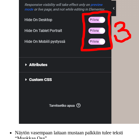
Näytön vasempaan laitaan mustaan palkkiin tulee teksti
“Muokkaa Osa”.