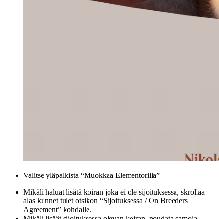
Valitse yläpalkista “Muokkaa Elementorilla”
Mikäli haluat lisätä koiran joka ei ole sijoituksessa, skrollaa
alas kunnet tulet otsikon “Sijoituksessa / On Breeders
Agreement” kohdalle.
Mikäli lisäät sijoituksessa olevan koiran, noudata samoja