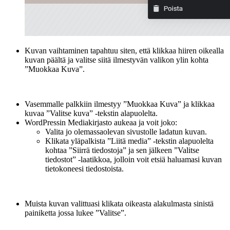
Kuvan vaihtaminen tapahtuu siten, että klikkaa hiiren oikealla
kuvan päältä ja valitse siitä ilmestyvän valikon ylin kohta
”Muokkaa Kuva”.
Vasemmalle palkkiin ilmestyy ”Muokkaa Kuva” ja klikkaa
kuvaa ”Valitse kuva” -tekstin alapuolelta.
WordPressin Mediakirjasto aukeaa ja voit joko:
Valita jo olemassaolevan sivustolle ladatun kuvan.
Klikata yläpalkista ”Liitä media” -tekstin alapuolelta
kohtaa ”Siirrä tiedostoja” ja sen jälkeen ”Valitse
tiedostot” -laatikkoa, jolloin voit etsiä haluamasi kuvan
tietokoneesi tiedostoista.
Muista kuvan valittuasi klikata oikeasta alakulmasta sinistä
painiketta jossa lukee ”Valitse”.