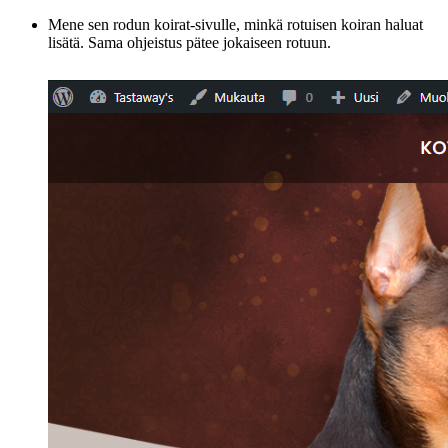
Mene sen rodun koirat-sivulle, minkä rotuisen koiran haluat
lisätä. Sama ohjeistus pätee jokaiseen rotuun.