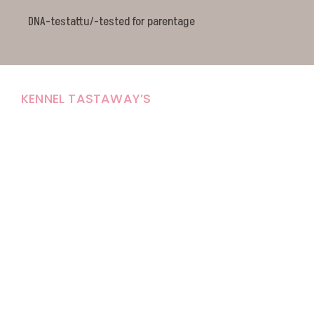
DNA-testattu/-tested for parentage
KENNEL TASTAWAY’S
Carola Stolpe-Fagernäs
Tastintie 37
68410 Alaveteli
E-mail: kenneltastaways@gmail.com
Y-tunnus: 1950853-3
Eläinten pitopaikkatunnus: FI000007670171