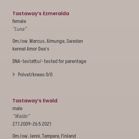
Tastaway’s Ezmeralda
female
”Luna”
Om./ow. Marcus, Almunge, Sweden
kennel Amor Dea’s
DNA-testattu/-tested for parentage
Polvet/knees 0/0
Tastaway’s Ewald
male
”Waldo”
27.1.2009-26.5.2021
Om./ow. Jenni, Tampere, Finland