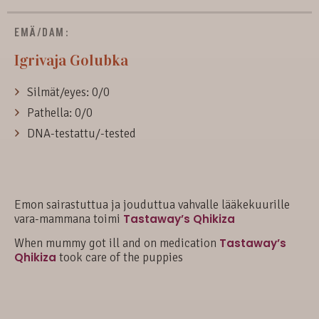
EMÄ/DAM:
Igrivaja Golubka
Silmät/eyes: 0/0
Pathella: 0/0
DNA-testattu/-tested
Emon sairastuttua ja jouduttua vahvalle lääkekuurille
vara-mammana toimi
Tastaway’s Qhikiza
When mummy got ill and on medication
Tastaway’s
Qhikiza
took care of the puppies