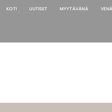
KOTI
UUTISET
MYYTÄVÄNÄ
VEN
TASTAWAY'S
venäjänbolonka
venäjäntoy
pomeranian