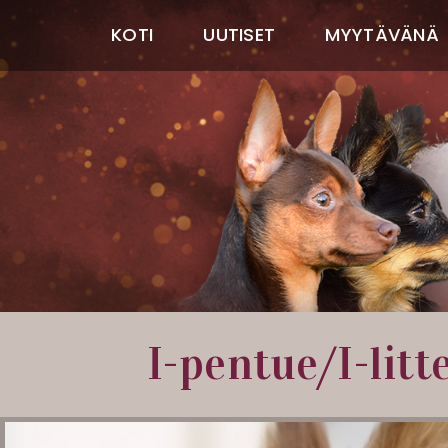
KOTI
UUTISET
MYYTÄVÄNÄ
I-pentue/I-lit