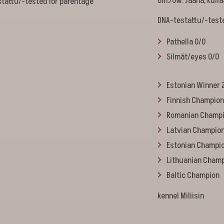
Om./Ow. Jaana, Kulla
tattu/-tested for parentage
DNA-testattu/-test
Pathella 0/0
Silmät/eyes 0/0
Estonian Winner 
Finnish Champio
Romanian Champ
Latvian Champio
Estonian Champi
Lithuanian Cham
Baltic Champion
kennel Miliisin