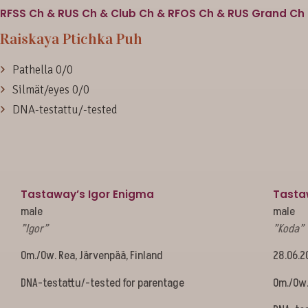
RFSS Ch & RUS Ch & Club Ch & RFOS Ch & RUS Grand Ch
Raiskaya Ptichka Puh
Pathella 0/0
Silmät/eyes 0/0
DNA-testattu/-tested
Tastaway’s Igor Enigma
Tasta
male
male
”Igor”
”Koda”
Om./Ow. Rea, Järvenpää, Finland
28.06.2
DNA-testattu/-tested for parentage
Om./Ow. 