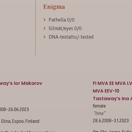
Enigma
Pathella 0/0
Silmät/eyes 0/0
DNA-testattu/-tested
way’s Ior Makarov
FI MVA EE MVA L
MVA EEV-10
Tastaway’s Ina
female
008-26.06.2023
”Inna”
28.6.2008-3.1.2023
Elina, Espoo, Finland