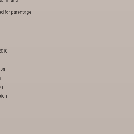
a, Finland
ed for parentage
2010
n
ion
n
on
pion