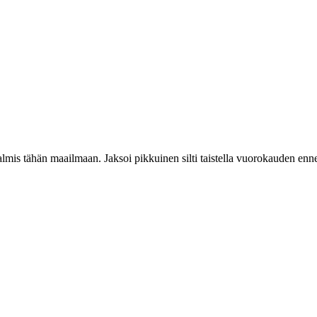
t valmis tähän maailmaan. Jaksoi pikkuinen silti taistella vuorokauden 