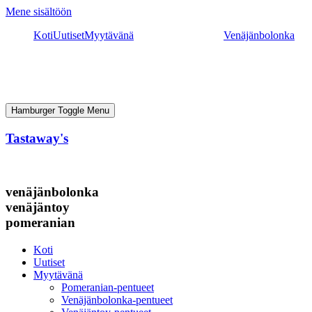
Mene sisältöön
Koti
Uutiset
Myytävänä
Venäjänbolonka
Hamburger Toggle Menu
Tastaway's
venäjänbolonka
venäjäntoy
pomeranian
Koti
Uutiset
Myytävänä
Pomeranian-pentueet
Venäjänbolonka-pentueet