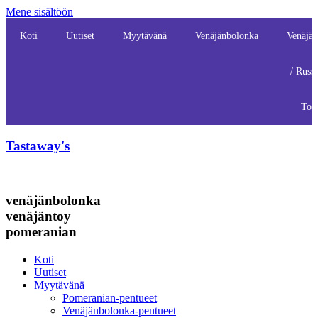
Mene sisältöön
Koti
Uutiset
Myytävänä
Venäjänbolonka
Venäjän
/ Russ
Toy
Tastaway's
venäjänbolonka
venäjäntoy
pomeranian
Koti
Uutiset
Myytävänä
Pomeranian-pentueet
Venäjänbolonka-pentueet