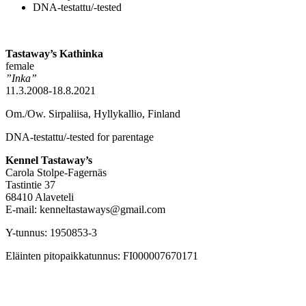
DNA-testattu/-tested
Tastaway’s Kathinka
female
”Inka”
11.3.2008-18.8.2021
Om./Ow. Sirpaliisa, Hyllykallio, Finland
DNA-testattu/-tested for parentage
Kennel Tastaway’s
Carola Stolpe-Fagernäs
Tastintie 37
68410 Alaveteli
E-mail: kenneltastaways@gmail.com
Y-tunnus: 1950853-3
Eläinten pitopaikkatunnus: FI000007670171