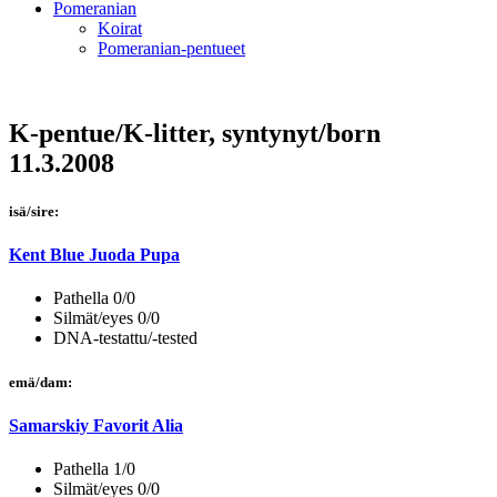
Pomeranian
Koirat
Pomeranian-pentueet
K-pentue/K-litter, syntynyt/born
11.3.2008
isä/sire:
Kent Blue Juoda Pupa
Pathella 0/0
Silmät/eyes 0/0
DNA-testattu/-tested
emä/dam:
Samarskiy Favorit Alia
Pathella 1/0
Silmät/eyes 0/0