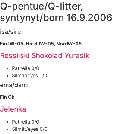
Q-pentue/Q-litter,
syntynyt/born 16.9.2006
isä/sire:
FinJW-05, NordJW-05, NordW-05
Rossiiski Shokolad Yurasik
Pathella 0/0
Silmär/eyes 0/0
emä/dam:
Fin Ch
Jelenka
Pathella 0/0
Silmät/eyes 0/0