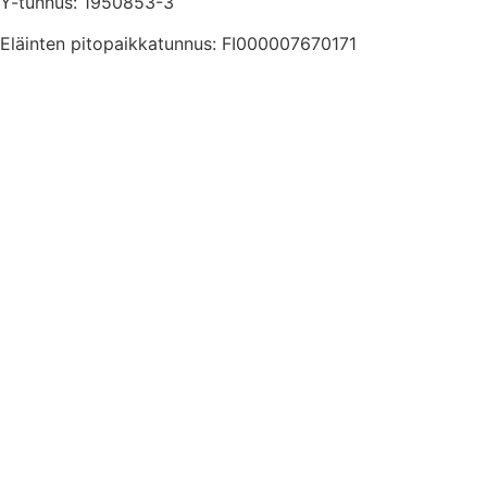
Y-tunnus: 1950853-3
Eläinten pitopaikkatunnus: FI000007670171