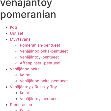
venäjäntoy
pomeranian
Koti
Uutiset
Myytävänä
Pomeranian-pentueet
Venäjänbolonka-pentueet
Venäjäntoy-pentueet
Affenpinseri-pentueet
Venäjänbolonka
Koirat
Venäjänbolonka-pentueet
Venäjäntoy / Russkiy Toy
Koirat
Venäjäntoy-pentueet
Pomeranian
Koirat