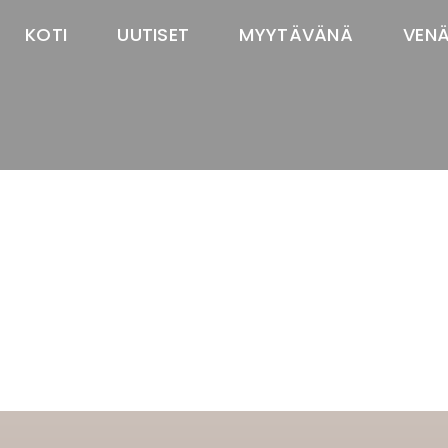
KOTI
UUTISET
MYYTÄVÄNÄ
VEN
TASTAWAY'S
venäjänbolonka
venäjäntoy
pomeranian