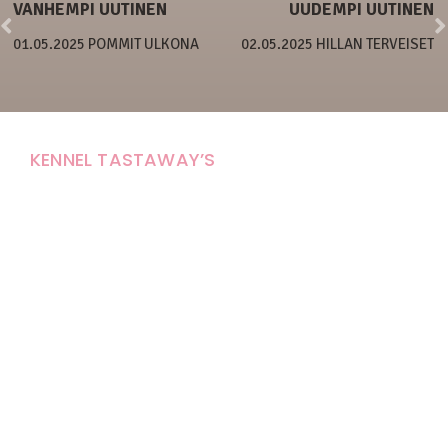
VANHEMPI UUTINEN
UUDEMPI UUTINEN
01.05.2025 POMMIT ULKONA
02.05.2025 HILLAN TERVEISET
KENNEL TASTAWAY’S
Carola Stolpe-Fagernäs
Tastintie 37
68410 Alaveteli
E-mail: kenneltastaways@gmail.com
Y-tunnus: 1950853-3
Eläinten pitopaikkatunnus: FI000007670171