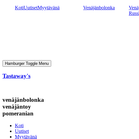
Mene
Koti
Uutiset
Myytävänä
Venäjänbolonka
Venäj
sisältöön
Russ
Hamburger Toggle Menu
Tastaway's
venäjänbolonka
venäjäntoy
pomeranian
Koti
Uutiset
Myytävänä