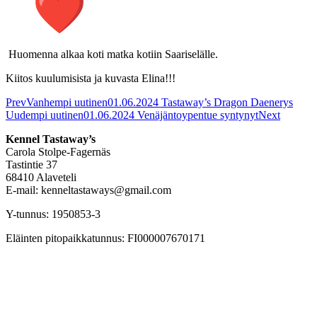
Huomenna alkaa koti matka kotiin Saariselälle.
Kiitos kuulumisista ja kuvasta Elina!!!
Prev
Vanhempi uutinen
01.06.2024 Tastaway’s Dragon Daenerys
Uudempi uutinen
01.06.2024 Venäjäntoypentue syntynyt
Next
Kennel Tastaway’s
Carola Stolpe-Fagernäs
Tastintie 37
68410 Alaveteli
E-mail: kenneltastaways@gmail.com
Y-tunnus: 1950853-3
Eläinten pitopaikkatunnus: FI000007670171