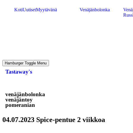
Koti
Uutiset
Myytävänä
Venäjänbolonka
Venäj
Russ
Hamburger Toggle Menu
Tastaway's
venäjänbolonka
venäjäntoy
pomeranian
04.07.2023 Spice-pentue 2 viikkoa