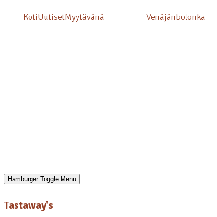
Mene
Koti
Uutiset
Myytävänä
Venäjänbolonka
sisältöön
Hamburger Toggle Menu
Tastaway's