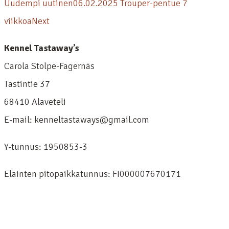
Uudempi uutinen
06.02.2025 Trouper-pentue 7
viikkoa
Next
Kennel Tastaway’s
Carola Stolpe-Fagernäs
Tastintie 37
68410 Alaveteli
E-mail: kenneltastaways@gmail.com
Y-tunnus: 1950853-3
Eläinten pitopaikkatunnus: FI000007670171