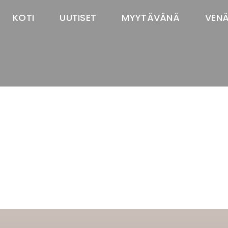
KOTI
UUTISET
MYYTÄVÄNÄ
VEN
TASTAWAY'S
venäjänbolonka
venäjäntoy
pomeranian