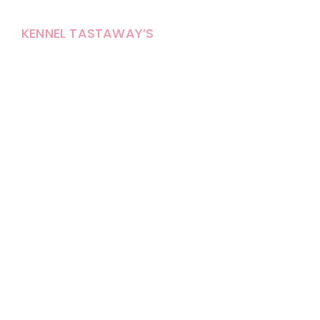
KENNEL TASTAWAY’S
Carola Stolpe-Fagernäs
Tastintie 37
68410 Alaveteli
E-mail: kenneltastaways@gmail.com
Y-tunnus: 1950853-3
Eläinten pitopaikkatunnus: FI000007670171