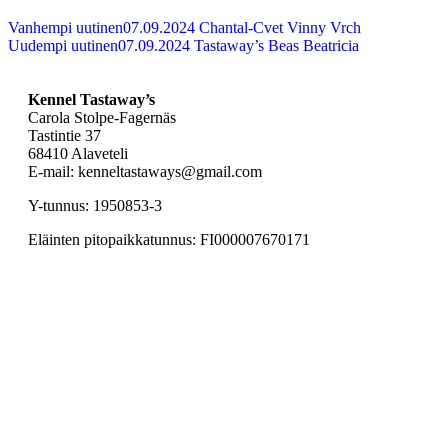
Vanhempi uutinen
07.09.2024 Chantal-Cvet Vinny Vrch
Uudempi uutinen
07.09.2024 Tastaway’s Beas Beatricia
Kennel Tastaway’s
Carola Stolpe-Fagernäs
Tastintie 37
68410 Alaveteli
E-mail: kenneltastaways@gmail.com
Y-tunnus: 1950853-3
Eläinten pitopaikkatunnus: FI000007670171