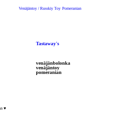
Venäjäntoy / Russkiy Toy
Pomeranian
Tastaway's
venäjänbolonka
venäjäntoy
pomeranian
an ♥