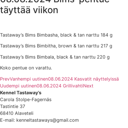
täyttää viikon
Tastaway’s Bims Bimbasha, black & tan narttu 184 g
Tastaway’s Bims Bimbitha, brown & tan narttu 217 g
Tastaway’s Bims Bimbala, black & tan narttu 220 g
Koko pentue on varattu.
Prev
Vanhempi uutinen
08.06.2024 Kasvatit näyttelyissä
Uudempi uutinen
08.06.2024 Grillivahti
Next
Kennel Tastaway’s
Carola Stolpe-Fagernäs
Tastintie 37
68410 Alaveteli
E-mail: kenneltastaways@gmail.com