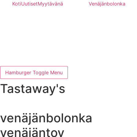
Mene
Koti
Uutiset
Myytävänä
Venäjänbolonka
sisältöön
Hamburger Toggle Menu
Tastaway's
venäjänbolonka
venäjäntoy