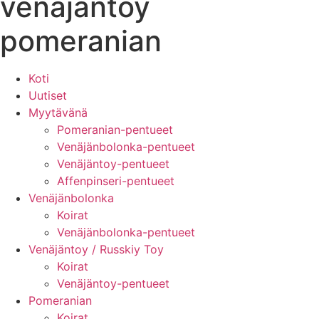
venäjäntoy
pomeranian
Koti
Uutiset
Myytävänä
Pomeranian-pentueet
Venäjänbolonka-pentueet
Venäjäntoy-pentueet
Affenpinseri-pentueet
Venäjänbolonka
Koirat
Venäjänbolonka-pentueet
Venäjäntoy / Russkiy Toy
Koirat
Venäjäntoy-pentueet
Pomeranian
Koirat