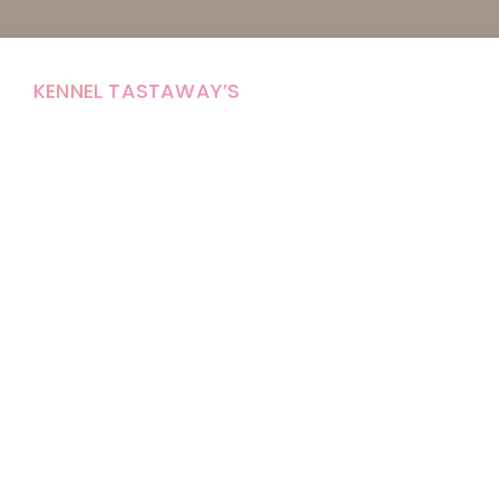
KENNEL TASTAWAY’S
Carola Stolpe-Fagernäs
Tastintie 37
68410 Alaveteli
E-mail: kenneltastaways@gmail.com
Y-tunnus: 1950853-3
Eläinten pitopaikkatunnus: FI000007670171