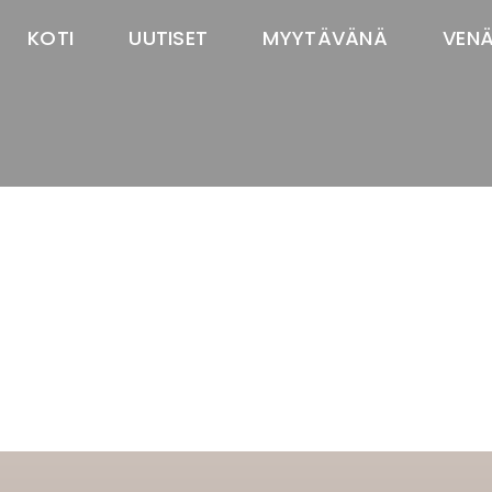
KOTI
UUTISET
MYYTÄVÄNÄ
VEN
TASTAWAY'S
venäjänbolonka
venäjäntoy
pomeranian