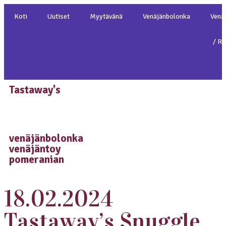
Koti
Uutiset
Myytävänä
Venäjänbolonka
Venä
/ Ru
T
Tastaway's
venäjänbolonka
venäjäntoy
pomeranian
18.02.2024
Tastaway’s Snuggle