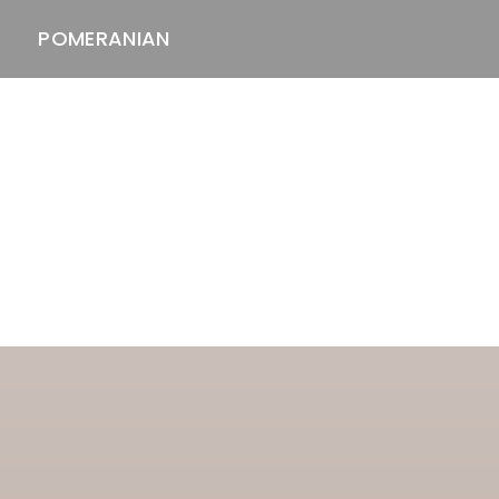
POMERANIAN
ASTAWAY'S
venäjänbolonka
venäjäntoy
pomeranian