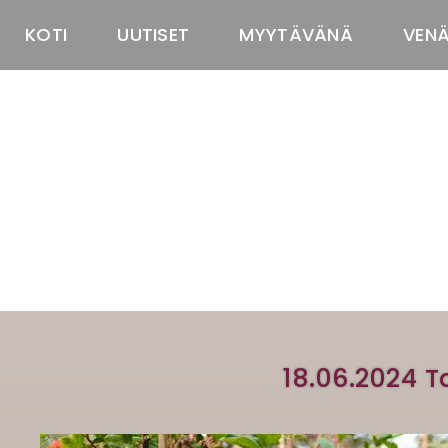
KOTI
UUTISET
MYYTÄVÄNÄ
VEN
18.06.2024 T