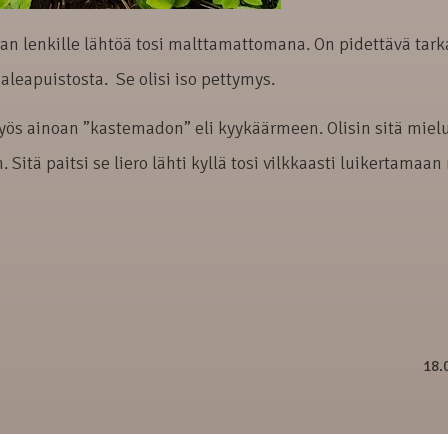
an lenkille lähtöä tosi malttamattomana. On pidettävä tarka
aleapuistosta. Se olisi iso pettymys.
ös ainoan ”kastemadon” eli kyykäärmeen. Olisin sitä miel
tä paitsi se liero lähti kyllä tosi vilkkaasti luikertamaan
18.