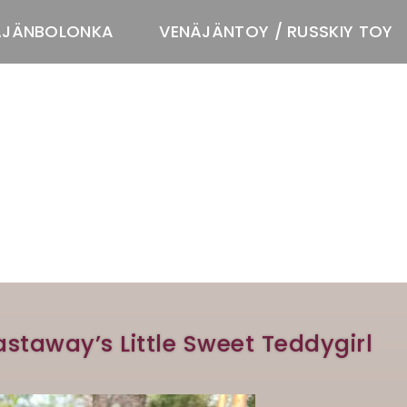
ÄJÄNBOLONKA
VENÄJÄNTOY / RUSSKIY TOY
T
astaway’s Little Sweet Teddygirl