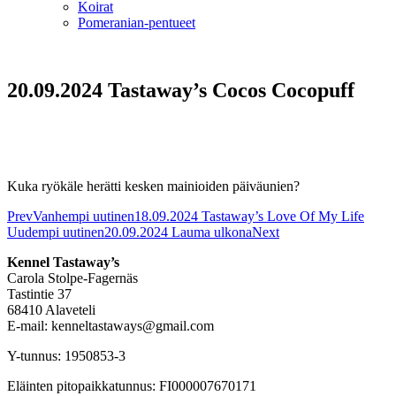
Koirat
Pomeranian-pentueet
20.09.2024 Tastaway’s Cocos Cocopuff
Kuka ryökäle herätti kesken mainioiden päiväunien?
Prev
Vanhempi uutinen
18.09.2024 Tastaway’s Love Of My Life
Uudempi uutinen
20.09.2024 Lauma ulkona
Next
Kennel Tastaway’s
Carola Stolpe-Fagernäs
Tastintie 37
68410 Alaveteli
E-mail: kenneltastaways@gmail.com
Y-tunnus: 1950853-3
Eläinten pitopaikkatunnus: FI000007670171