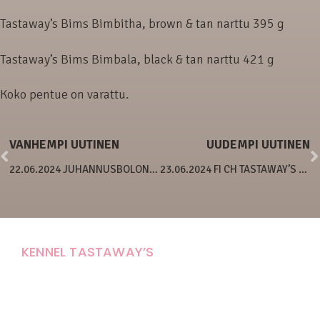
Tastaway’s Bims Bimbitha, brown & tan narttu 395 g
Tastaway’s Bims Bimbala, black & tan narttu 421 g
Koko pentue on varattu.
VANHEMPI UUTINEN
UUDEMPI UUTINEN
22.06.2024 JUHANNUSBOLONKAT SYNTYNEET!
23.06.2024 FI CH TASTAWAY’S LORD OF THE JUNGLE
KENNEL TASTAWAY’S
Carola Stolpe-Fagernäs
Tastintie 37