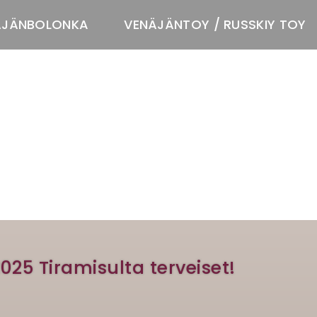
ÄJÄNBOLONKA
VENÄJÄNTOY / RUSSKIY TOY
T
2025 Tiramisulta terveiset!