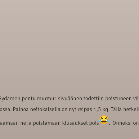
ä. Sydämen pentu murmur-sivuäänen todettiin poistuneen vi
sa. Painoa neitokaisella on nyt reipas 1,5 kg. Tällä hetkel
ullaamaan ne ja poistamaan kiusaukset pois
. Onneksi on 