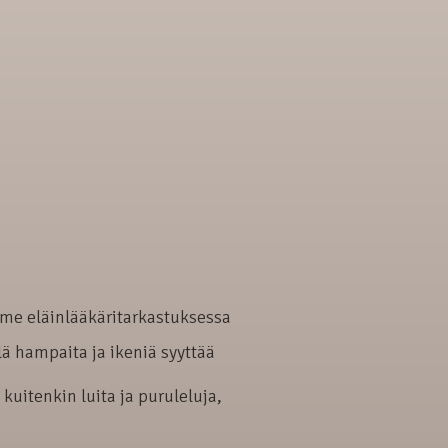
ime eläinlääkäritarkastuksessa
lä hampaita ja ikeniä syyttää
kuitenkin luita ja puruleluja,