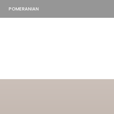
POMERANIAN
ASTAWAY'S
venäjänbolonka
venäjäntoy
pomeranian