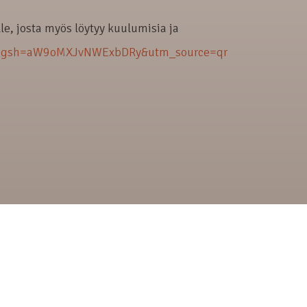
lle, josta myös löytyy kuulumisia ja
om?igsh=aW9oMXJvNWExbDRy&utm_source=qr