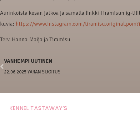
Aurinkoista kesän jatkoa ja samalla linkki Tiramisun ig-tili
kuvia:
https://www.instagram.com/tiramisu.original.p
Terv. Hanna-Maija ja Tiramisu
VANHEMPI UUTINEN
22.06.2025 YARAN SIJOITUS
KENNEL TASTAWAY’S
Carola Stolpe-Fagernäs
Tastintie 37