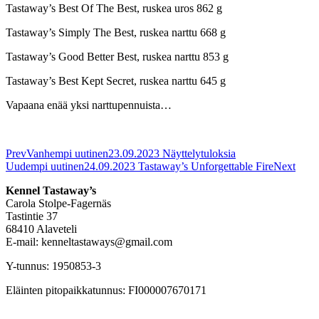
Tastaway’s Best Of The Best, ruskea uros 862 g
Tastaway’s Simply The Best, ruskea narttu 668 g
Tastaway’s Good Better Best, ruskea narttu 853 g
Tastaway’s Best Kept Secret, ruskea narttu 645 g
Vapaana enää yksi narttupennuista…
Prev
Vanhempi uutinen
23.09.2023 Näyttelytuloksia
Uudempi uutinen
24.09.2023 Tastaway’s Unforgettable Fire
Next
Kennel Tastaway’s
Carola Stolpe-Fagernäs
Tastintie 37
68410 Alaveteli
E-mail: kenneltastaways@gmail.com
Y-tunnus: 1950853-3
Eläinten pitopaikkatunnus: FI000007670171