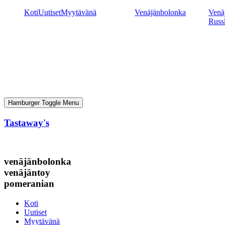
Mene
Koti
Uutiset
Myytävänä
Venäjänbolonka
Venäj
sisältöön
Russ
Hamburger Toggle Menu
Tastaway's
venäjänbolonka
venäjäntoy
pomeranian
Koti
Uutiset
Myytävänä