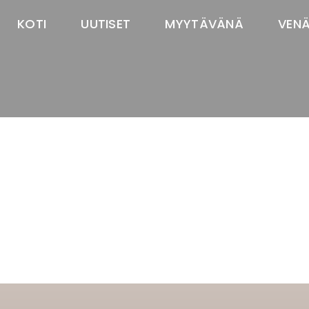
KOTI
UUTISET
MYYTÄVÄNÄ
VEN
TASTAWAY'S
venäjänbolonka
venäjäntoy
pomeranian