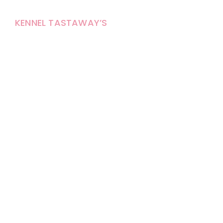
KENNEL TASTAWAY’S
Carola Stolpe-Fagernäs
Tastintie 37
68410 Alaveteli
E-mail: kenneltastaways@gmail.com
Y-tunnus: 1950853-3
Eläinten pitopaikkatunnus: FI000007670171