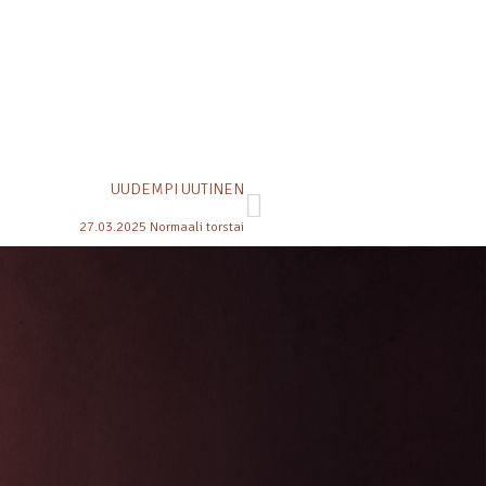
UUDEMPI UUTINEN
27.03.2025 Normaali torstai