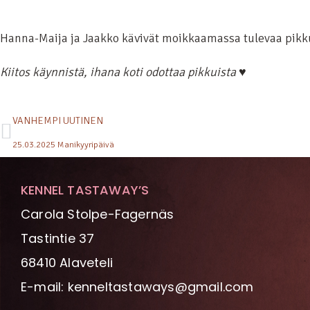
Hanna-Maija ja Jaakko kävivät moikkaamassa tulevaa pikk
Kiitos käynnistä, ihana koti odottaa pikkuista ♥
VANHEMPI UUTINEN
25.03.2025 Manikyyripäivä
KENNEL TASTAWAY’S
Carola Stolpe-Fagernäs
Tastintie 37
68410 Alaveteli
E-mail: kenneltastaways@gmail.com