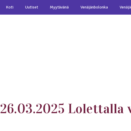
Koti
Uutiset
Myytävänä
Venäjänbolonka
Venäjä
26.03.2025 Lolettalla 