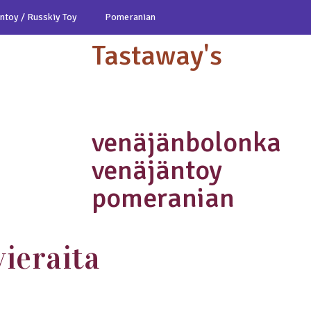
ntoy / Russkiy Toy
Pomeranian
Tastaway's
venäjänbolonka
venäjäntoy
pomeranian
vieraita