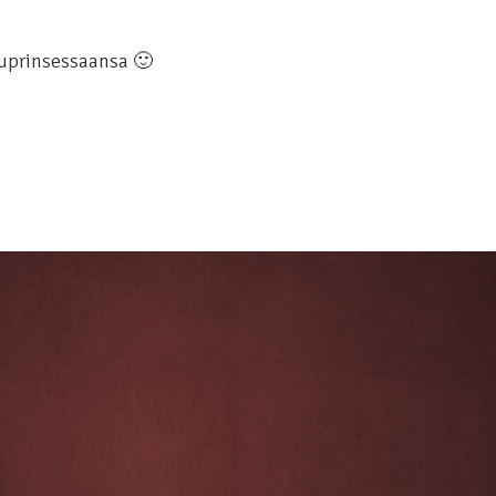
uprinsessaansa 🙂