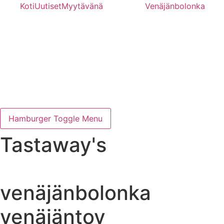
Mene
Koti
Uutiset
Myytävänä
Venäjänbolonka
sisältöön
Hamburger Toggle Menu
Tastaway's
venäjänbolonka
venäjäntoy